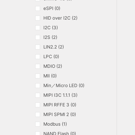
eSPI (0)
HID over I2C (2)
I2C (3)
I2S (2)
LIN2.2 (2)
LPC (0)
MDIO (2)
MII (0)
Min／Micro LED (0)
MIPI I3C 1.1.1 (3)
MIPI RFFE 3 (0)
MIPI SPMI 2 (0)
Modbus (1)
NAND Flash (0)