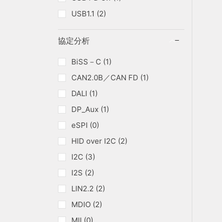
USB1.1 (2)
協定分析
BiSS－C (1)
CAN2.0B／CAN FD (1)
DALI (1)
DP_Aux (1)
eSPI (0)
HID over I2C (2)
I2C (3)
I2S (2)
LIN2.2 (2)
MDIO (2)
MII (0)