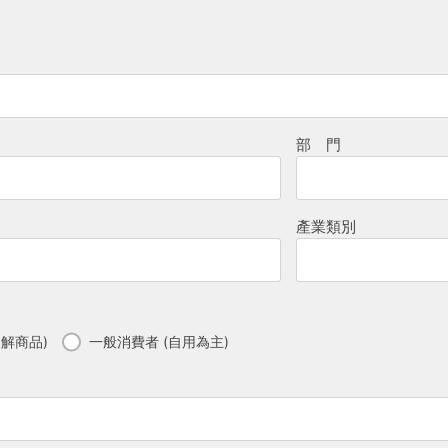
部 門
產業類別
解商品)
一般消費者 (自用為主)