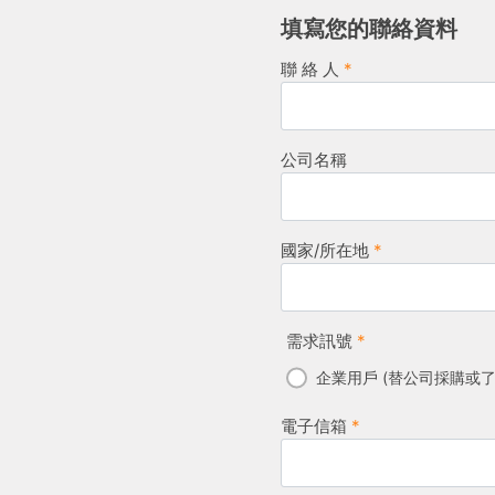
填寫您的聯絡資料
聯 絡 人
*
公司名稱
國家/所在地
*
需求訊號
*
企業用戶 (替公司採購或了
電子信箱
*