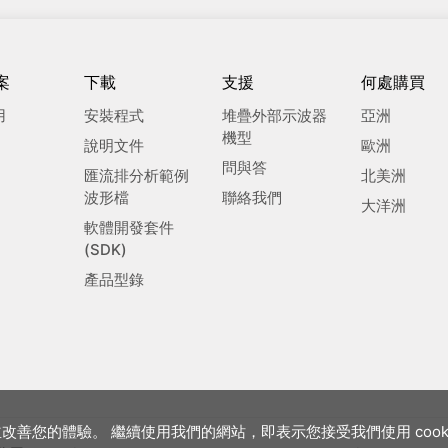
案
下載
支援
何處購買
用
安裝程式
堆疊外部示波器
亞洲
機型
說明文件
歐洲
問與答
匯流排分析範例
北美洲
波形檔
聯絡我們
大洋洲
軟體開發套件
(SDK)
產品型錄
站並改善您的體驗。 繼續使用我們的網站，即表示您接受我們使用 cook