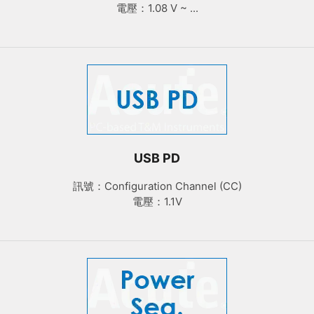
電壓：1.08 V ~ ...
USB PD
訊號：Configuration Channel (CC)
電壓：1.1V