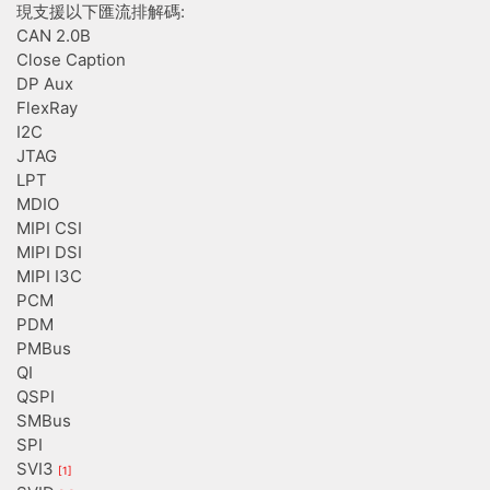
現支援以下匯流排解碼:
CAN 2.0B
Close Caption
DP Aux
FlexRay
I2C
JTAG
LPT
MDIO
MIPI CSI
MIPI DSI
MIPI I3C
PCM
PDM
PMBus
QI
QSPI
SMBus
SPI
SVI3
[1]