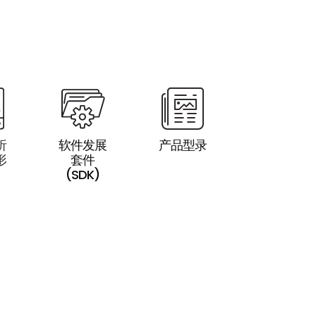
析
软件发展
产品型录
形
套件
(SDK)