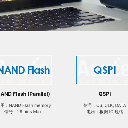
AND Flash (Parallel)
QSPI
用：NAND Flash memory
信号：CS, CLK, DATA
信号：29 pins Max.
电压：根据 IC 规格