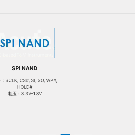
SPI NAND
SCLK, CS#, SI, SO, WP#,
HOLD#
电压：3.3V-1.8V