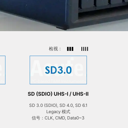
检视 :
SD (SDIO) UHS-I / UHS-II
SD 3.0 (SDIO), SD 4.0, SD 6.1
Legacy 模式
信号：CLK, CMD, Data0~3