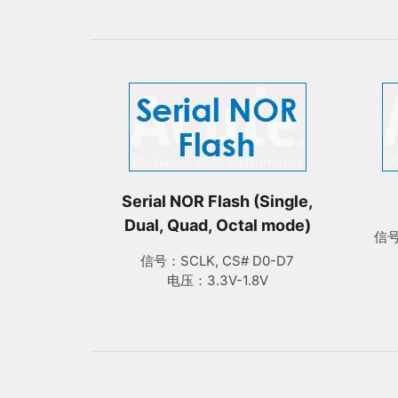
Serial NOR Flash (Single,
Dual, Quad, Octal mode)
信号：
信号：SCLK, CS# D0-D7
电压：3.3V-1.8V