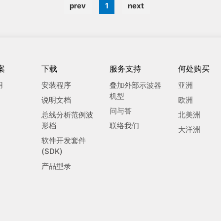
prev
1
next
案
下载
服务支持
何处购买
用
安装程序
叠加外部示波器
亚洲
机型
说明文档
欧洲
问与答
总线分析范例波
北美洲
形档
联络我们
大洋洲
软件开发套件
(SDK)
产品型录