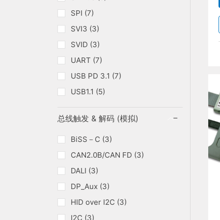
SPI (7)
SVI3 (3)
SVID (3)
UART (7)
USB PD 3.1 (7)
USB1.1 (5)
总线触发 & 解码 (模拟)
BiSS－C (3)
CAN2.0B/CAN FD (3)
DALI (3)
DP_Aux (3)
HID over I2C (3)
I2C (3)