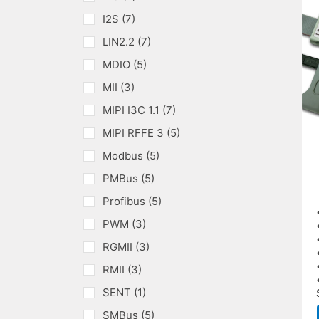
I2S (7)
LIN2.2 (7)
MDIO (5)
MII (3)
MIPI I3C 1.1 (7)
MIPI RFFE 3 (5)
Modbus (5)
PMBus (5)
Profibus (5)
PWM (3)
RGMII (3)
RMII (3)
SENT (1)
SMBus (5)