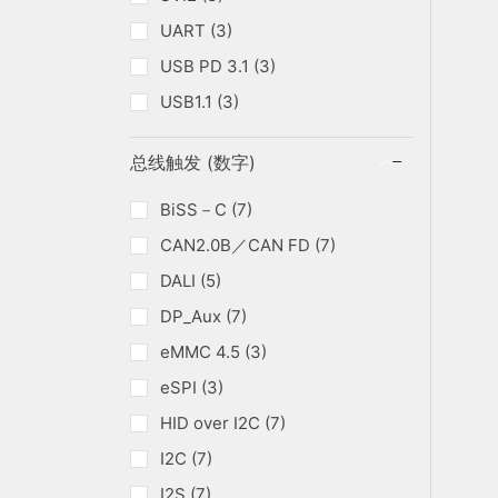
UART (3)
USB PD 3.1 (3)
USB1.1 (3)
总线触发 (数字)
BiSS－C (7)
CAN2.0B／CAN FD (7)
DALI (5)
DP_Aux (7)
eMMC 4.5 (3)
eSPI (3)
HID over I2C (7)
I2C (7)
I2S (7)