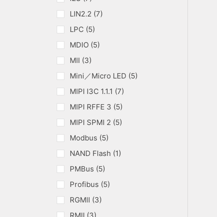
LIN2.2 (7)
LPC (5)
MDIO (5)
MII (3)
Mini／Micro LED (5)
MIPI I3C 1.1.1 (7)
MIPI RFFE 3 (5)
MIPI SPMI 2 (5)
Modbus (5)
NAND Flash (1)
PMBus (5)
Profibus (5)
RGMII (3)
RMII (3)