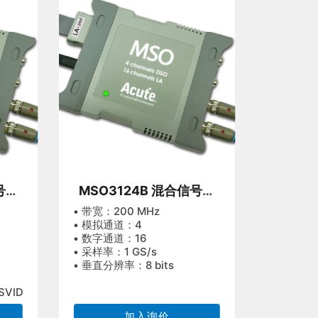
号示
MSO3124B 混合信号示
波器
• 带宽：200 MHz
• 模拟通道：4
• 数字通道：16
• 采样率：1 GS/s
• 垂直分辨率：8 bits
SVID
加入询价