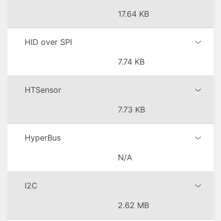
17.64 KB
HID over SPI
7.74 KB
HTSensor
7.73 KB
HyperBus
N/A
I2C
2.62 MB