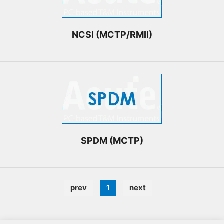
NCSI (MCTP/RMII)
SPDM (MCTP)
prev
1
next