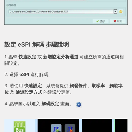
設定 eSPI 解碼 步驟說明
1. 點擊
快速設定
或
新增協定分析通道
可建立所需的通道與相
關設定。
2. 選擇
eSPI
進行解碼。
3. 若使用
快速設定
，系統會提供
觸發條件
、
取樣率
、
觸發準
位
及
通道設定方式
的建議設定值。
4. 點擊圖示以進入
解碼設定
畫面。