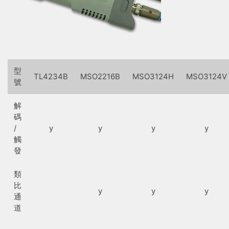
型
TL4234B
MSO2216B
MSO3124H
MSO3124V
號
解
碼
/
y
y
y
y
觸
發
類
比
y
y
y
通
道