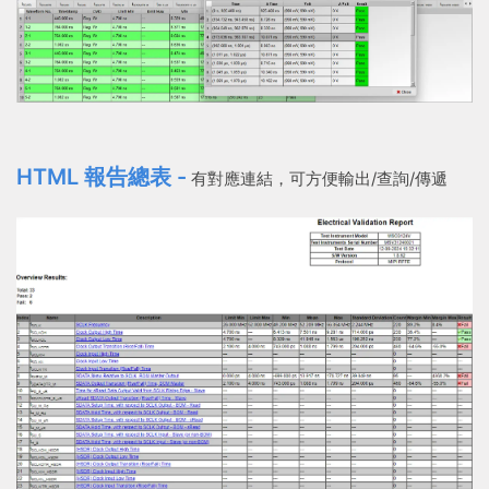
HTML 報告總表 -
有對應連結，可方便輸出/查詢/傳遞