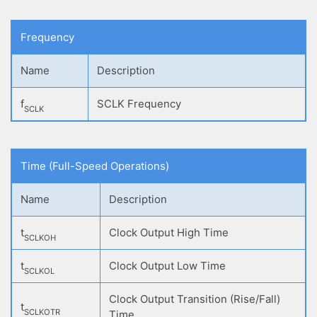
Frequency
Name
Description
f
SCLK Frequency
SCLK
Time (Full-Speed Operations)
Name
Description
t
Clock Output High Time
SCLKOH
t
Clock Output Low Time
SCLKOL
Clock Output Transition (Rise/Fall)
t
SCLKOTR
Time