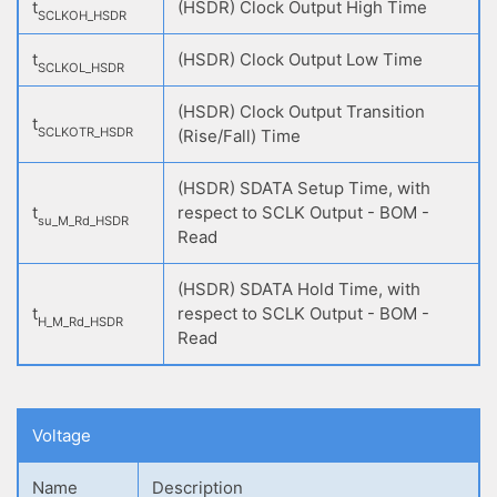
t
(HSDR) Clock Output High Time
SCLKOH_HSDR
t
(HSDR) Clock Output Low Time
SCLKOL_HSDR
(HSDR) Clock Output Transition
t
SCLKOTR_HSDR
(Rise/Fall) Time
(HSDR) SDATA Setup Time, with
t
respect to SCLK Output - BOM -
su_M_Rd_HSDR
Read
(HSDR) SDATA Hold Time, with
t
respect to SCLK Output - BOM -
H_M_Rd_HSDR
Read
Voltage
Name
Description