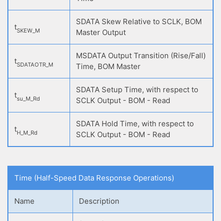
SDATA Skew Relative to SCLK, BOM
t
SKEW_M
Master Output
MSDATA Output Transition (Rise/Fall)
t
SDATAOTR_M
Time, BOM Master
SDATA Setup Time, with respect to
t
su_M_Rd
SCLK Output - BOM - Read
SDATA Hold Time, with respect to
t
H_M_Rd
SCLK Output - BOM - Read
Time (Half-Speed Data Response Operations)
Name
Description