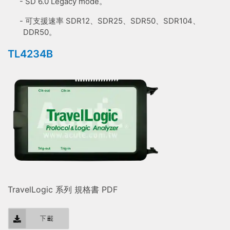
- SD 6.0 Legacy mode。
- 可支援速率 SDR12、SDR25、SDR50、SDR104、
DDR50。
TL4234B
TravelLogic 系列 規格書 PDF