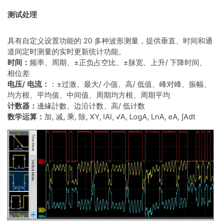
测试处理
具有自定义设置功能的 20 多种波形测量，提供垂直、时间和通
道间定时测量的实时更新统计功能。
时间：
频率、周期、±正负占空比、±脉宽、上升/ 下降时间、
相位差
电压/ 电流：
：±过激、最大/ 小值、高/ 低值、峰对峰、振幅、
均方根、平均值、中间值、周期均方根、周期平均
计数器：
邊緣計數、边沿计数、高/ 低计数
数学运算：
加, 减, 乘, 除, XY, lAl, √A, LogA, LnA, eA, ∫Adt