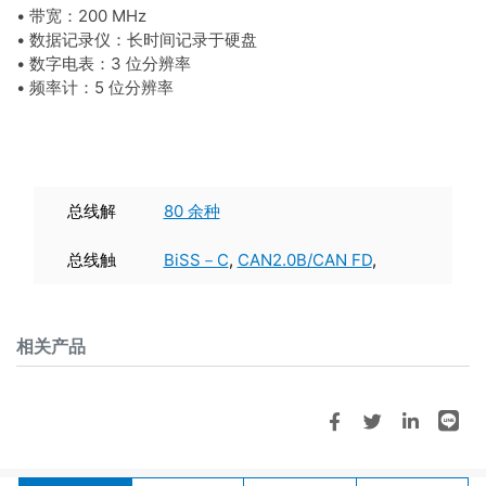
• 带宽：200 MHz
• 数据记录仪：长时间记录于硬盘
• 数字电表：3 位分辨率
• 频率计：5 位分辨率
总线解
80 余种
码 (模
总线触
BiSS－C
,
CAN2.0B/CAN FD
,
拟)
发 & 解
DALI
,
DP_Aux
,
HID over I2C
,
more
码 (模
I2C
,
I2S
,
LIN2.2
,
MDIO
,
Mini
相关产品
拟)
／Micro LED
,
MIPI I3C 1.1.1
,
MIPI RFFE 3
,
MIPI SPMI 2
,
Modbus
,
PMBus
,
Profibus
,
SENT
,
SMBus
,
SPI
,
SVI2
,