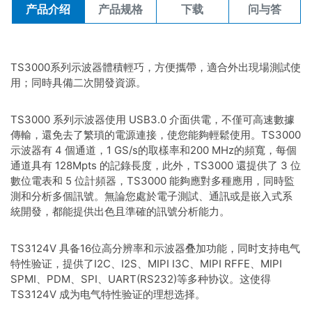
UART
,
USB PD 3.1
,
USB1.1
产品介绍
产品规格
下载
问与答
more
TS3000系列示波器體積輕巧，方便攜帶，適合外出現場測試使
用；同時具備二次開發資源。
TS3000 系列示波器使用 USB3.0 介面供電，不僅可高速數據
傳輸，還免去了繁瑣的電源連接，使您能夠輕鬆使用。TS3000
示波器有 4 個通道，1 GS/s的取樣率和200 MHz的頻寬，每個
通道具有 128Mpts 的記錄長度，此外，TS3000 還提供了 3 位
數位電表和 5 位計頻器，TS3000 能夠應對多種應用，同時監
測和分析多個訊號。無論您處於電子測試、通訊或是嵌入式系
統開發，都能提供出色且準確的訊號分析能力。
TS3124V 具备16位高分辨率和示波器叠加功能，同时支持电气
特性验证，提供了I2C、I2S、MIPI I3C、MIPI RFFE、MIPI
SPMI、PDM、SPI、UART(RS232)等多种协议。这使得
TS3124V 成为电气特性验证的理想选择。